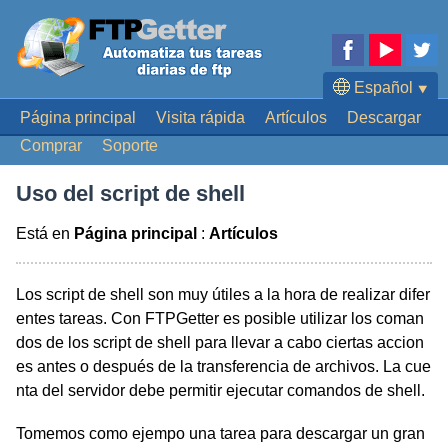
Español
⯆
Página principal
Visita rápida
Artículos
Descargar
English
Comprar
Soporte
Deutsch
Français
Uso del script de shell
Português
Está en
Página principal
:
Artículos
日本語
Los script de shell son muy útiles a la hora de realizar difer
entes tareas. Con FTPGetter es posible utilizar los coman
dos de los script de shell para llevar a cabo ciertas accion
es antes o después de la transferencia de archivos. La cue
nta del servidor debe permitir ejecutar comandos de shell.
Tomemos como ejempo una tarea para descargar un gran