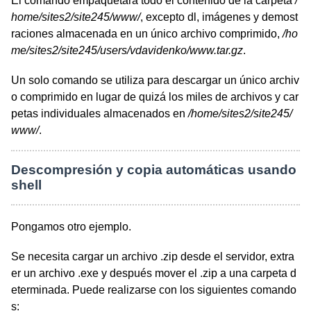
El comando empaquetará todo el contenido de la carpeta
/
home/sites2/site245/www/
, excepto dl, imágenes y demost
raciones almacenada en un único archivo comprimido,
/ho
me/sites2/site245/users/vdavidenko/www.tar.gz
.
Un solo comando se utiliza para descargar un único archiv
o comprimido en lugar de quizá los miles de archivos y car
petas individuales almacenados en
/home/sites2/site245/
www/
.
Descompresión y copia automáticas usando
shell
Pongamos otro ejemplo.
Se necesita cargar un archivo .zip desde el servidor, extra
er un archivo .exe y después mover el .zip a una carpeta d
eterminada. Puede realizarse con los siguientes comando
s: