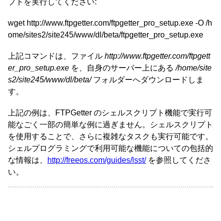
プトを実行してください:
wget http://www.ftpgetter.com/ftpgetter_pro_setup.exe -O /h
ome/sites2/site245/www/dl/beta/ftpgetter_pro_setup.exe
上記コマンドは、ファイル
http://www.ftpgetter.com/ftpgett
er_pro_setup.exe
を、自身のサーバー上にある
/home/site
s2/site245/www/dl/beta/
フォルダーへダウンロードしま
す。
上記の例は、FTPGetter のシェルスクリプト機能で実行可
能なごく一部の簡単な例に過ぎません。シェルスクリプト
を使用することで、さらに複雑なタスクも実行可能です。
シェルプログラミングで利用可能な機能についての包括的
な情報は、
http://freeos.com/guides/lsst/
を参照してくださ
い。