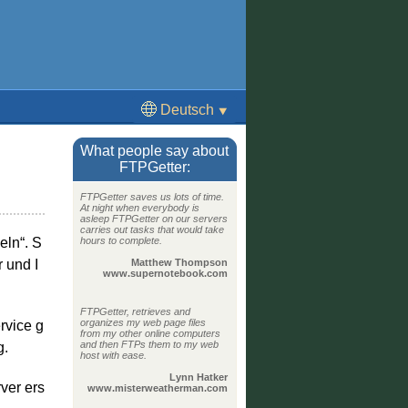
Deutsch
⯆
English
What people say about
Français
FTPGetter:
Español
FTPGetter saves us lots of time.
At night when everybody is
Português
asleep FTPGetter on our servers
carries out tasks that would take
hours to complete.
eln“. S
日本語
Matthew Thompson
 und I
www.supernotebook.com
FTPGetter, retrieves and
organizes my web page files
vice g
from my other online computers
and then FTPs them to my web
g.
host with ease.
Lynn Hatker
ver ers
www.misterweatherman.com