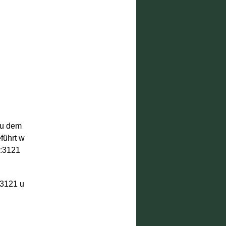
zu dem
führt w
1:3121
 3121 u