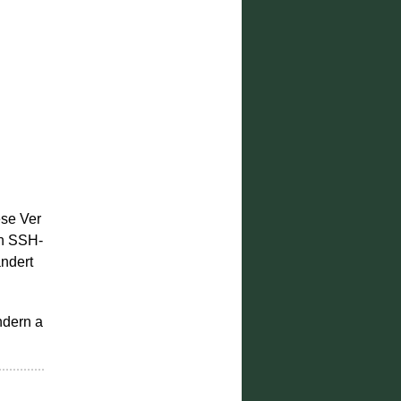
ese Ver
en SSH-
ndert
ndern a