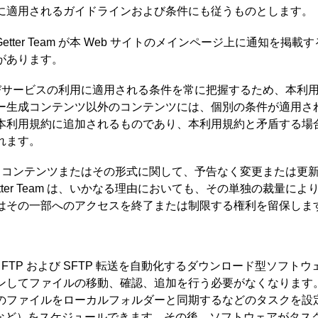
に適用されるガイドラインおよび条件にも従うものとします。
etter Team が本 Web サイトのメインページ上に通知を掲
があります。
およびサービスの利用に適用される条件を常に把握するため、本利
ー生成コンテンツ以外のコンテンツには、個別の条件が適用さ
本利用規約に追加されるものであり、本利用規約と矛盾する場
れます。
Team は、コンテンツまたはその形式に関して、予告なく変更または
tter Team は、いかなる理由においても、その単独の裁量により
はその一部へのアクセスを終了または制限する権利を留保しま
eam は、FTP および SFTP 転送を自動化するダウンロード型ソフ
ンしてファイルの移動、確認、追加を行う必要がなくなります
のファイルをローカルフォルダーと同期するなどのタスクを設
数回など）をスケジュールできます。その後、ソフトウェアがタ