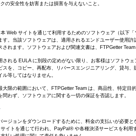
ークの安全性を妨害または損害を与えないこと。
eam は、本 Web サイトを通じて利用するためのソフトウェア（以
ます。当該ソフトウェアは、適用されるエンドユーザー使用許諾
れます。ソフトウェアおよび関連文書は、FTPGetter Tea
される EULA に別段の定めがない限り、お客様はソフトウェア
ビスを、コピー、再配布、リバースエンジニアリング、貸与、
イル等してはなりません。
大限の範囲において、FTPGetter Team は、商品性、特定
を問わず、ソフトウェアに関する一切の保証を否認します。
い
バージョンをダウンロードするために、料金の支払いが必要と
b サイトを通じて行われ、PayPal® や各種決済サービスを利
eam は、支払い処理に関して責任を負いません。