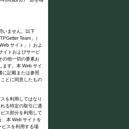
問いません。以下
etter Team」）
Web サイト」）およ
b サイトおよびサービ
その他一切の要素お
す。本 Web サイ
書に記載または参照
ることに同意したもの
ビスを利用してはなり
される特定の取引に適
ービス部分を利用して
、本 Web サイトを
サービスを利用する場