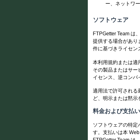
ー、ネットワ
ソフトウェア
FTPGetter T
提供する場合があり
件に基づきライセンスさ
本利用規約または適用
その製品またはサー
イセンス、逆コンパ
適用法で許可される最
ど、明示または黙示
料金および支払
ソフトウェアの特定
す。支払いは本 We
FTPGetter T