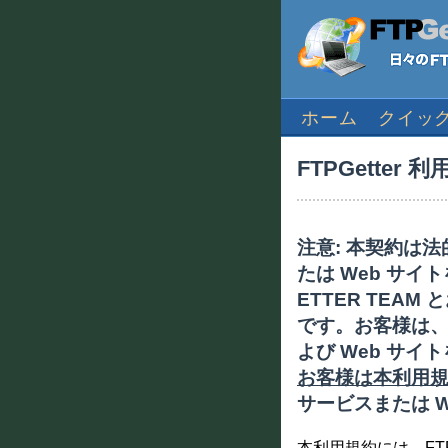
ホーム
クイッ
FTPGetter 
注意: 本契約は法
たは Web サ
ETTER TEA
です。お客様は
よび Web サイ
お客様は本利用
サービスまたは 
本利用規約には、FTPG