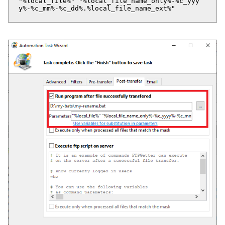
"%local_file%" "%local_file_name_only%-%c_yyy
y%-%c_mm%-%c_dd%.%local_file_name_ext%"