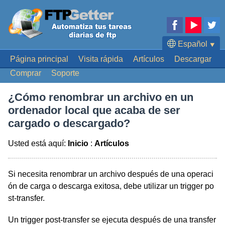
Español
⯆
Página principal
Visita rápida
Artículos
Descargar
English
Comprar
Soporte
Deutsch
Français
¿Cómo renombrar un archivo en un
Português
ordenador local que acaba de ser
日本語
cargado o descargado?
Usted está aquí:
Inicio
:
Artículos
Si necesita renombrar un archivo después de una operaci
ón de carga o descarga exitosa, debe utilizar un trigger po
st-transfer.
Un trigger post-transfer se ejecuta después de una transfer