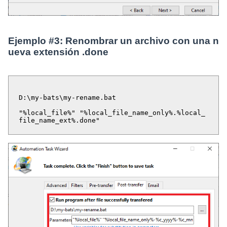
Ejemplo #3: Renombrar un archivo con una n
ueva extensión .done
D:\my-bats\my-rename.bat
"%local_file%" "%local_file_name_only%.%local_
file_name_ext%.done"