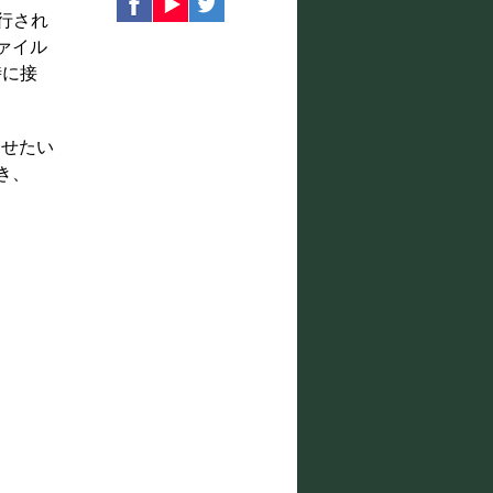
行され
ァイル
時に接
せたい
き、