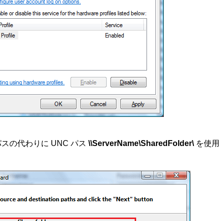
の代わりに UNC パス
\\ServerName\SharedFolder\
を使用