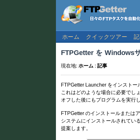
ホーム
クイックツアー
記
FTPGetter を Wi
現在地:
ホーム
:
記事
FTPGetter Launcher をイン
これはどのような場合に必要でし
オフした後にもプログラムを実行し続
FTPGetter のインストールまたはア
システムにインストールされてい
提案します。