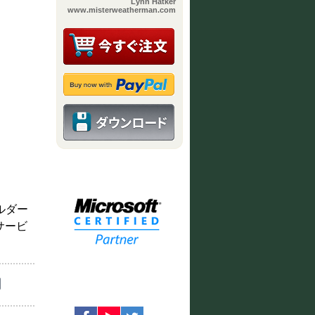
Lynn Hatker
www.misterweatherman.com
ルダー
sサービ
用