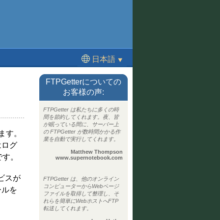
日本語
⯆
English
FTPGetterについての
Deutsch
お客様の声:
Français
FTPGetter は私たちに多くの時
間を節約してくれます。夜、皆
Español
が眠っている間に、サーバー上
の FTPGetter が数時間かかる作
Português
きます。
業を自動で実行してくれます。
はログ
Matthew Thompson
です。
www.supernotebook.com
ービスが
FTPGetter は、他のオンライン
コンピューターからWebページ
ールを
ファイルを取得して整理し、そ
れらを簡単にWebホストへFTP
転送してくれます。