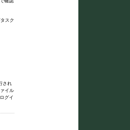
隔で確認
びタスク
実行され
ファイル
へログイ