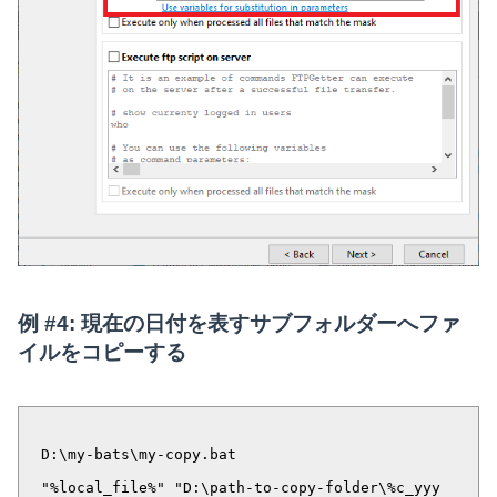
例 #4: 現在の日付を表すサブフォルダーへファ
イルをコピーする
D:\my-bats\my-copy.bat
"%local_file%" "D:\path-to-copy-folder\%c_yyy