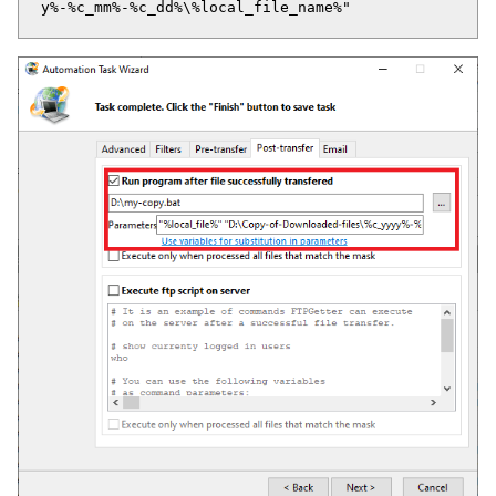
y%-%c_mm%-%c_dd%\%local_file_name%"