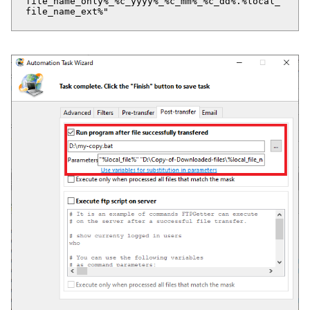
file_name_only%_%c_yyyy%_%c_mm%_%c_dd%.%local_
file_name_ext%"