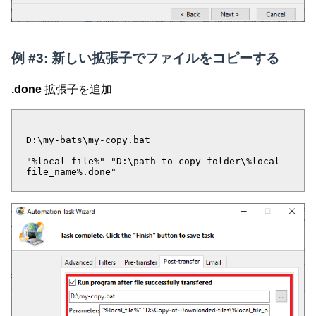
例 #3: 新しい拡張子でファイルをコピーする
.done
拡張子を追加
D:\my-bats\my-copy.bat
"%local_file%" "D:\path-to-copy-folder\%local_
file_name%.done"