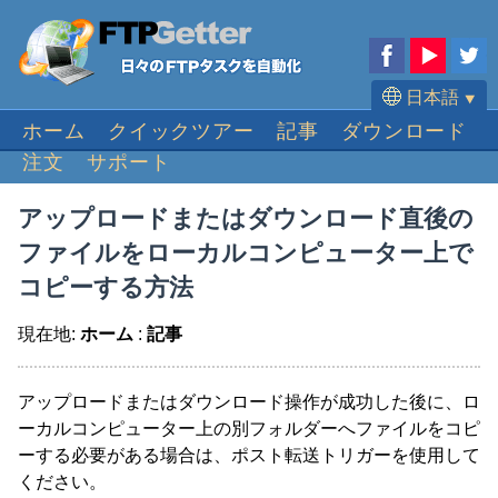
日本語
⯆
ホーム
クイックツアー
記事
ダウンロード
English
注文
サポート
Deutsch
Français
アップロードまたはダウンロード直後の
Español
ファイルをローカルコンピューター上で
Português
コピーする方法
現在地:
ホーム
:
記事
アップロードまたはダウンロード操作が成功した後に、ロ
ーカルコンピューター上の別フォルダーへファイルをコピ
ーする必要がある場合は、ポスト転送トリガーを使用して
ください。