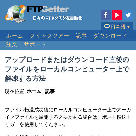
日本語
⯆
ホーム
クイックツアー
記事
ダウンロード
English
注文
サポート
Deutsch
Français
アップロードまたはダウンロード直後の
Español
ファイルをローカルコンピューター上で
Português
解凍する方法
現在位置:
ホーム
:
記事
ファイル転送成功後にローカルコンピューター上でアーカ
イブファイルを展開する必要がある場合は、ポスト転送ト
リガーを使用してください。