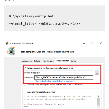
D:\my-bats\my-unzip.bat
"%local_file%" "<解凍先フォルダーのパス>"