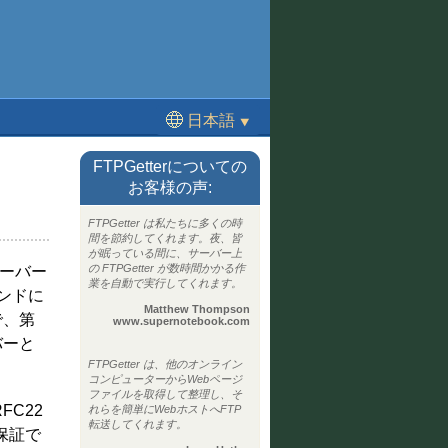
日本語
⯆
English
FTPGetterについての
Deutsch
お客様の声:
Français
FTPGetter は私たちに多くの時
間を節約してくれます。夜、皆
Español
が眠っている間に、サーバー上
の FTPGetter が数時間かかる作
Português
サーバー
業を自動で実行してくれます。
マンドに
Matthew Thompson
で、第
www.supernotebook.com
バーと
FTPGetter は、他のオンライン
コンピューターからWebページ
ファイルを取得して整理し、そ
FC22
れらを簡単にWebホストへFTP
転送してくれます。
保証で