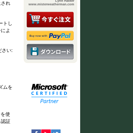
Lynn Hatker
止され
www.misterweatherman.com
ポートし
ーによ
さい:
ズムを
ーを使
る認証