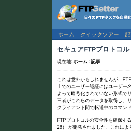
ホーム
クイックツアー
記
セキュアFTPプロトコル（
現在地:
ホーム
:
記事
これは意外かもしれませんが、FT
上でのユーザー認証にはユーザー名と
よって暗号化されていない形式で
三者がこれらのデータを取得し、
クライアント間で転送中のコマン
FTPプロトコルの安全性を確保するために
28） が開発されました。これに