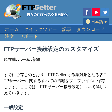
日本語
⯆
ホーム
クイックツアー
記事
ダウンロード
English
注文
サポート
Deutsch
Français
FTPサーバー接続設定のカスタマイズ
Español
現在地:
ホーム
:
記事
Português
すでにご存じのとおり、FTPGetter は作業対象となる各F
TPサーバーに関するすべての情報をプロファイルに保存
します。ここでは、FTPサーバー接続設定について詳しく
見ていきます。
一般設定