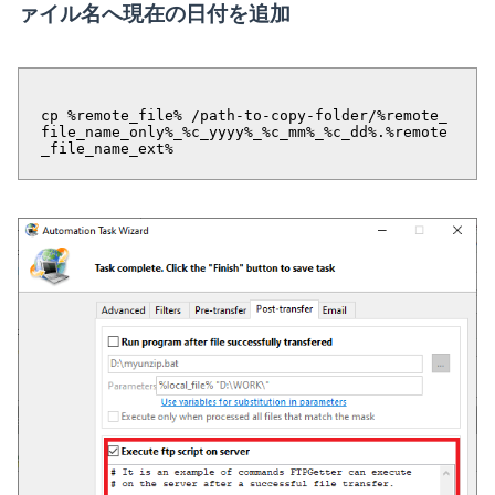
ァイル名へ現在の日付を追加
cp %remote_file% /path-to-copy-folder/%remote_
file_name_only%_%c_yyyy%_%c_mm%_%c_dd%.%remote
_file_name_ext%