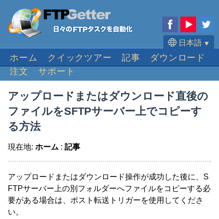
日本語
⯆
ホーム
クイックツアー
記事
ダウンロード
English
注文
サポート
Deutsch
Français
アップロードまたはダウンロード直後の
Español
ファイルをSFTPサーバー上でコピーす
Português
る方法
現在地:
ホーム
:
記事
アップロードまたはダウンロード操作が成功した後に、S
FTPサーバー上の別フォルダーへファイルをコピーする必
要がある場合は、ポスト転送トリガーを使用してくださ
い。