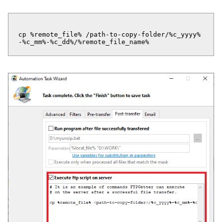
cp %remote_file% /path-to-copy-folder/%c_yyyy%
-%c_mm%-%c_dd%/%remote_file_name%